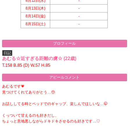
8月12日(
水
)
-
8月13日(
木
)
-
8月14日(
金
)
-
8月15日(
土
)
-
プロフィール
日記
あむる☆近すぎる距離の虜☆
(22歳)
T.158 B.85 (D) W.57 H.85
アピールコメント
あむるです💗
見つけてくれてありがとう…🥺
お話ししてる時とベッドでのギャップ、楽しんでほしいな…🤭
くっついて甘えるのも好きだし、
ちょっと意地悪しながらドキドキさせるのも好きです…♡